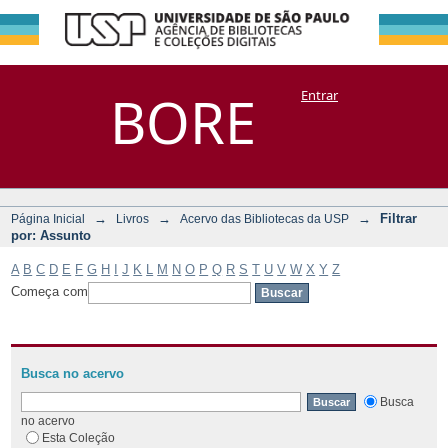
Filtrar por:
Repositório
BORE
Entrar
DSpace/Manakin + Corisco
Assunto
→
→
→
Filtrar
Página Inicial
Livros
Acervo das Bibliotecas da USP
por: Assunto
A
B
C
D
E
F
G
H
I
J
K
L
M
N
O
P
Q
R
S
T
U
V
W
X
Y
Z
Começa com
Busca no acervo
Busca
no acervo
Esta Coleção