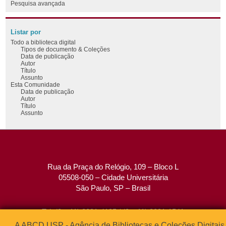
Pesquisa avançada
Listar por
Todo a biblioteca digital
Tipos de documento & Coleções
Data de publicação
Autor
Título
Assunto
Esta Comunidade
Data de publicação
Autor
Título
Assunto
Rua da Praça do Relógio, 109 – Bloco L
05508-050 – Cidade Universitária
São Paulo, SP – Brasil
Tel: (0xx11) 3091-4195 / (0xx11) 3091-1541
Fax: (0xx11) 3091-1567
A ABCD USP - Agência de Bibliotecas e Coleções Digitais