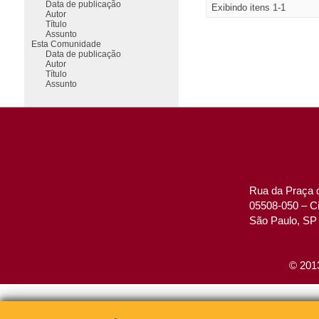
Data de publicação
Exibindo itens 1-1
Autor
Título
Assunto
Esta Comunidade
Data de publicação
Autor
Título
Assunto
Rua da Praça d
05508-050 – Ci
São Paulo, SP 
© 2013