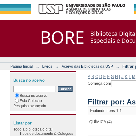
Filtrar por: Assunto
Repositório DSpace/Manakin + Corisco
BORE
Biblioteca Digit
Especiais e Doc
→
→
→
Filtrar
Página Inicial
Livros
Acervo das Bibliotecas da USP
A
B
C
D
E
F
G
H
I
J
K
L
M
Busca no acervo
Começa com
Busca no acervo
Filtrar por: A
Esta Coleção
Pesquisa avançada
Exibindo itens 1-1
QUÍMICA (4)
Listar por
Todo a biblioteca digital
Tipos de documento & Coleções