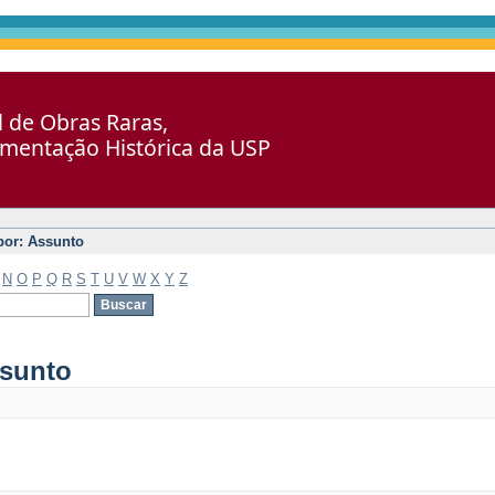
al de Obras Raras,
umentação Histórica da USP
 por: Assunto
N
O
P
Q
R
S
T
U
V
W
X
Y
Z
ssunto