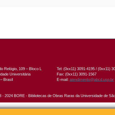
o Relógio, 109 – Bloco L
Tel: (0xx11) 3091-4195 / (0xx11) 
dade Universitária
Fax: (0xx11) 3091-1567
– Brasil
E-mail:
atendimento@abcd.usp.br
 - 2024 BORE - Bibliotecas de Obras Raras da Universidade de Sã