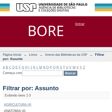
Filtrar por:
Repositório
BORE
Entrar
DSpace/Manakin + Corisco
Assunto
→
→
→
Filtrar
Página Inicial
Livros
Acervo das Bibliotecas da USP
por: Assunto
A
B
C
D
E
F
G
H
I
J
K
L
M
N
O
P
Q
R
S
T
U
V
W
X
Y
Z
Começa com
Filtrar por: Assunto
Exibindo itens 1-3
AGRICULTURA (4)
ANATOMIA (4)