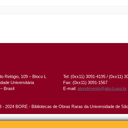
o Relógio, 109 – Bloco L
Tel: (0xx11) 3091-4195 / (0xx11) 
dade Universitária
Fax: (0xx11) 3091-1567
– Brasil
E-mail:
atendimento@abcd.usp.br
 - 2024 BORE - Bibliotecas de Obras Raras da Universidade de Sã