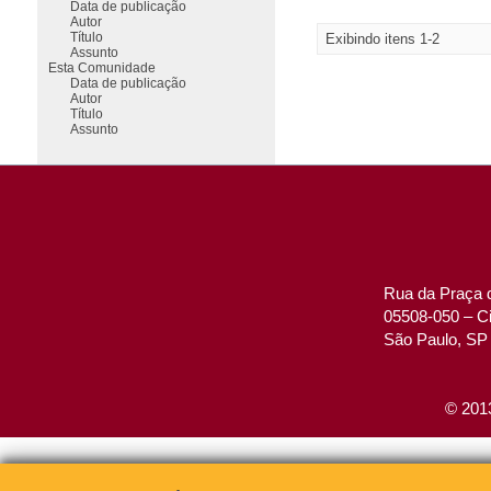
Data de publicação
Autor
Título
Exibindo itens 1-2
Assunto
Esta Comunidade
Data de publicação
Autor
Título
Assunto
Rua da Praça d
05508-050 – Ci
São Paulo, SP 
© 2013