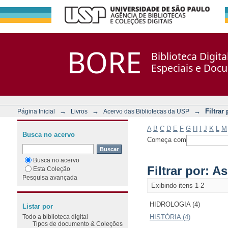
Filtrar por: Assunto
Repositório DSpace/Manakin + Corisco
BORE
Biblioteca Digit
Especiais e Doc
→
→
→
Filtrar
Página Inicial
Livros
Acervo das Bibliotecas da USP
A
B
C
D
E
F
G
H
I
J
K
L
M
Busca no acervo
Começa com
Busca no acervo
Filtrar por: A
Esta Coleção
Pesquisa avançada
Exibindo itens 1-2
HIDROLOGIA (4)
Listar por
Todo a biblioteca digital
HISTÓRIA (4)
Tipos de documento & Coleções