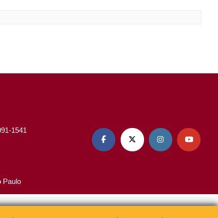
3091-1541




o Paulo