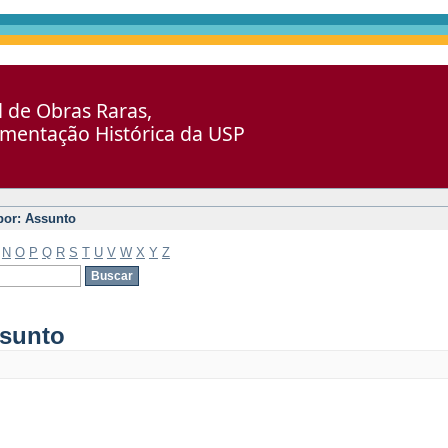
al de Obras Raras,
umentação Histórica da USP
 por: Assunto
N
O
P
Q
R
S
T
U
V
W
X
Y
Z
ssunto