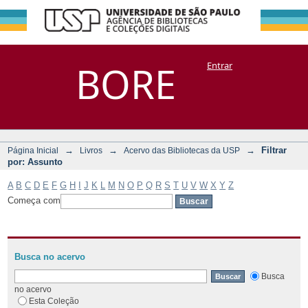
Filtrar por:
Repositório
BORE
Entrar
DSpace/Manakin + Corisco
Assunto
→
→
→
Filtrar
Página Inicial
Livros
Acervo das Bibliotecas da USP
por: Assunto
A
B
C
D
E
F
G
H
I
J
K
L
M
N
O
P
Q
R
S
T
U
V
W
X
Y
Z
Começa com
Busca no acervo
Busca
no acervo
Esta Coleção