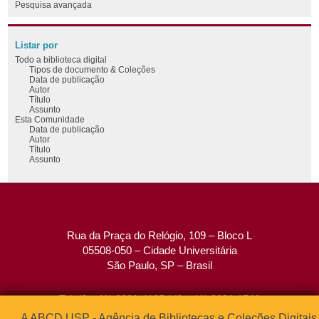
Pesquisa avançada
Listar por
Todo a biblioteca digital
Tipos de documento & Coleções
Data de publicação
Autor
Título
Assunto
Esta Comunidade
Data de publicação
Autor
Título
Assunto
Rua da Praça do Relógio, 109 – Bloco L
05508-050 – Cidade Universitária
São Paulo, SP – Brasil
Tel: (0xx11) 3091-4195 / (0xx11) 3091-1541
Fax: (0xx11) 3091-1567
A ABCD USP - Agência de Bibliotecas e Coleções Digitais