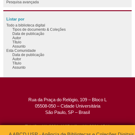
Pesquisa avançada
Listar por
Todo a biblioteca digital
Tipos de documento & Coleções
Data de publicação
Autor
Título
Assunto
Esta Comunidade
Data de publicação
Autor
Título
Assunto
Rua da Praça do Relógio, 109 – Bloco L
05508-050 – Cidade Universitária
São Paulo, SP – Brasil
Tel: (0xx11) 3091-4195 / (0xx11) 3091-1541
Fax: (0xx11) 3091-1567
A ABCD USP - Agência de Bibliotecas e Coleções Digitais