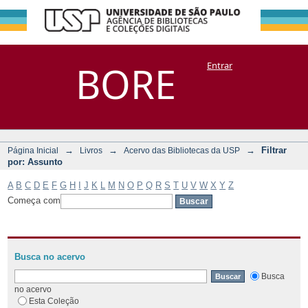
Filtrar por:
Repositório
BORE
Entrar
DSpace/Manakin + Corisco
Assunto
→
→
→
Filtrar
Página Inicial
Livros
Acervo das Bibliotecas da USP
por: Assunto
A
B
C
D
E
F
G
H
I
J
K
L
M
N
O
P
Q
R
S
T
U
V
W
X
Y
Z
Começa com
Busca no acervo
Busca
no acervo
Esta Coleção