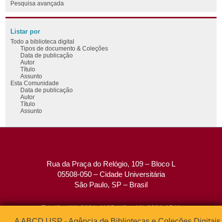
Pesquisa avançada
Listar por
Todo a biblioteca digital
Tipos de documento & Coleções
Data de publicação
Autor
Título
Assunto
Esta Comunidade
Data de publicação
Autor
Título
Assunto
Rua da Praça do Relógio, 109 – Bloco L
05508-050 – Cidade Universitária
São Paulo, SP – Brasil
Tel: (0xx11) 3091-4195 / (0xx11) 3091-1541
Fax: (0xx11) 3091-1567
A ABCD USP - Agência de Bibliotecas e Coleções Digitais