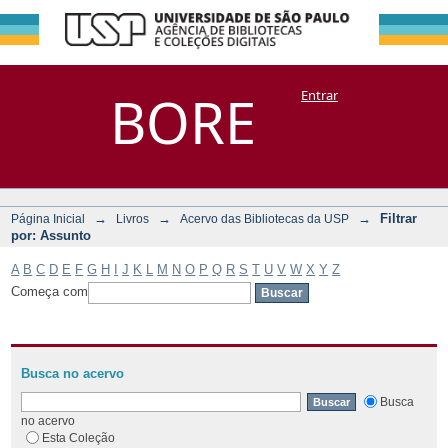
Filtrar por:
Repositório
BORE
Entrar
DSpace/Manakin + Corisco
Assunto
→
→
→
Filtrar
Página Inicial
Livros
Acervo das Bibliotecas da USP
por: Assunto
A
B
C
D
E
F
G
H
I
J
K
L
M
N
O
P
Q
R
S
T
U
V
W
X
Y
Z
Começa com
Busca no acervo
Busca
no acervo
Esta Coleção