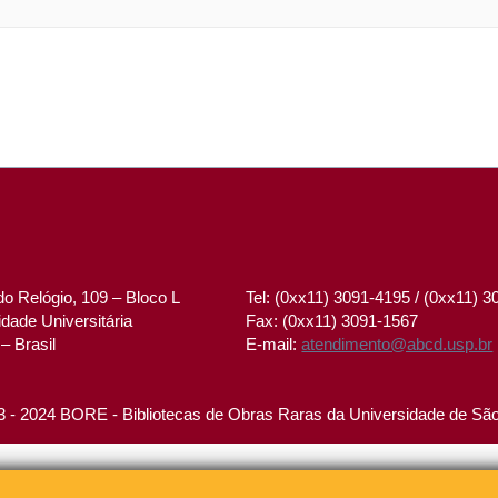
o Relógio, 109 – Bloco L
Tel: (0xx11) 3091-4195 / (0xx11) 
dade Universitária
Fax: (0xx11) 3091-1567
– Brasil
E-mail:
atendimento@abcd.usp.br
 - 2024 BORE - Bibliotecas de Obras Raras da Universidade de Sã