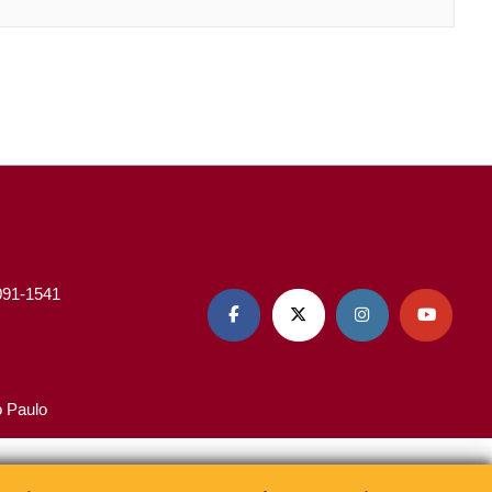
3091-1541




o Paulo