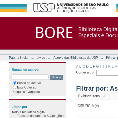
Filtrar por: Assunto
Repositório DSpace/Manakin + Corisco
BORE
Biblioteca Digit
Especiais e Doc
→
→
→
Filtrar
Página Inicial
Livros
Acervo das Bibliotecas da USP
A
B
C
D
E
F
G
H
I
J
K
L
M
Busca no acervo
Começa com
Busca no acervo
Filtrar por: A
Esta Coleção
Pesquisa avançada
Exibindo itens 1-1
CIRURGIA (4)
Listar por
Todo a biblioteca digital
Tipos de documento & Coleções