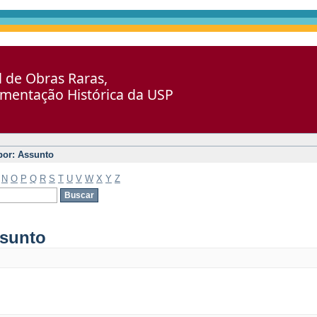
al de Obras Raras,
umentação Histórica da USP
 por: Assunto
N
O
P
Q
R
S
T
U
V
W
X
Y
Z
ssunto