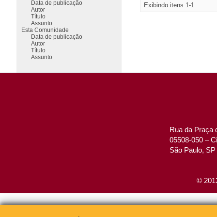
Data de publicação
Exibindo itens 1-1
Autor
Título
Assunto
Esta Comunidade
Data de publicação
Autor
Título
Assunto
Rua da Praça d
05508-050 – Ci
São Paulo, SP 
© 2013