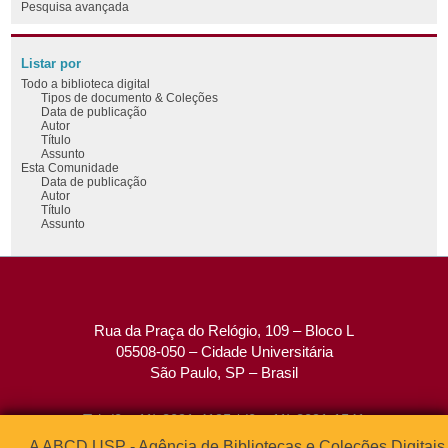
Pesquisa avançada
Listar por
Todo a biblioteca digital
Tipos de documento & Coleções
Data de publicação
Autor
Título
Assunto
Esta Comunidade
Data de publicação
Autor
Título
Assunto
Rua da Praça do Relógio, 109 – Bloco L
05508-050 – Cidade Universitária
São Paulo, SP – Brasil
Tel: (0xx11) 3091-4195 / (0xx11) 3091-1541
Fax: (0xx11) 3091-1567
A ABCD USP - Agência de Bibliotecas e Coleções Digitais