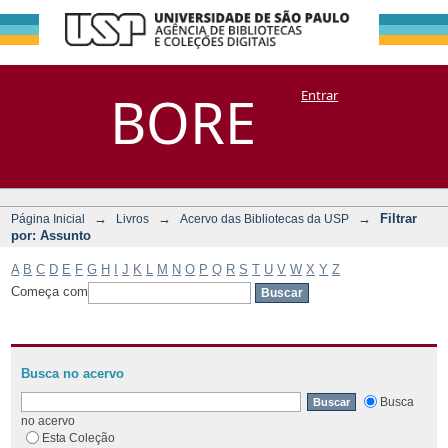
Filtrar por:
Repositório
BORE
Entrar
DSpace/Manakin + Corisco
Assunto
→
→
→
Filtrar
Página Inicial
Livros
Acervo das Bibliotecas da USP
por: Assunto
A
B
C
D
E
F
G
H
I
J
K
L
M
N
O
P
Q
R
S
T
U
V
W
X
Y
Z
Começa com
Busca no acervo
Busca
no acervo
Esta Coleção