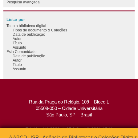
Pesquisa avançada
Listar por
Todo a biblioteca digital
Tipos de documento & Coleções
Data de publicação
Autor
Título
Assunto
Esta Comunidade
Data de publicação
Autor
Título
Assunto
Rua da Praça do Relógio, 109 – Bloco L
05508-050 – Cidade Universitária
São Paulo, SP – Brasil
Tel: (0xx11) 3091-4195 / (0xx11) 3091-1541
Fax: (0xx11) 3091-1567
A ABCD USP - Agência de Bibliotecas e Coleções Digitais