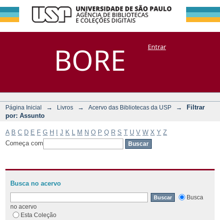
Filtrar por:
Repositório
BORE
Entrar
DSpace/Manakin + Corisco
Assunto
→
→
→
Filtrar
Página Inicial
Livros
Acervo das Bibliotecas da USP
por: Assunto
A
B
C
D
E
F
G
H
I
J
K
L
M
N
O
P
Q
R
S
T
U
V
W
X
Y
Z
Começa com
Busca no acervo
Busca
no acervo
Esta Coleção