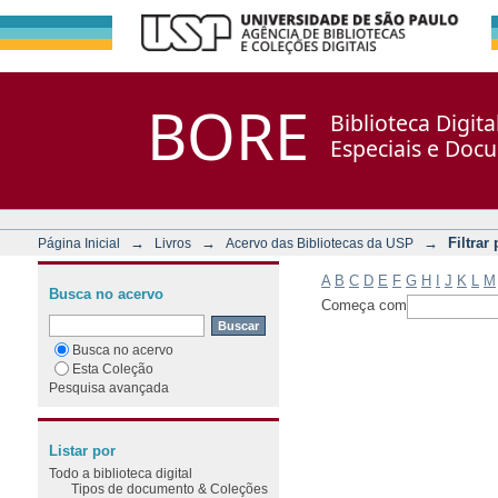
Filtrar por: Assunto
Repositório DSpace/Manakin + Corisco
BORE
Biblioteca Digit
Especiais e Doc
→
→
→
Filtrar
Página Inicial
Livros
Acervo das Bibliotecas da USP
A
B
C
D
E
F
G
H
I
J
K
L
M
Busca no acervo
Começa com
Busca no acervo
Esta Coleção
Pesquisa avançada
Listar por
Todo a biblioteca digital
Tipos de documento & Coleções