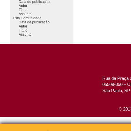
Data de publicação
Autor
Título
Assunto
Esta Comunidade
Data de publicação
Autor
Título
Assunto
Rua da Praça d
05508-050 – Ci
São Paulo, SP 
© 2013