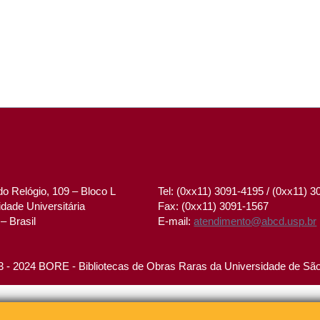
o Relógio, 109 – Bloco L
Tel: (0xx11) 3091-4195 / (0xx11) 
dade Universitária
Fax: (0xx11) 3091-1567
– Brasil
E-mail:
atendimento@abcd.usp.br
 - 2024 BORE - Bibliotecas de Obras Raras da Universidade de Sã