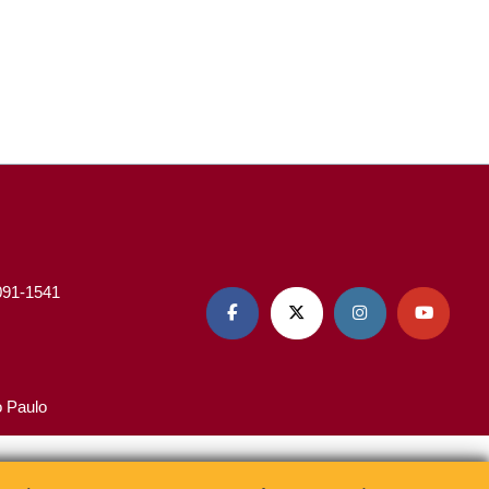
3091-1541




o Paulo