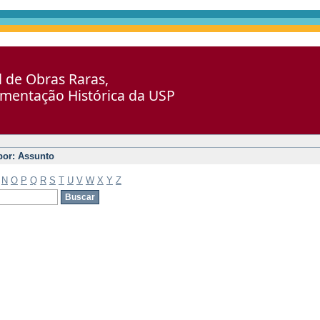
al de Obras Raras,
umentação Histórica da USP
 por: Assunto
N
O
P
Q
R
S
T
U
V
W
X
Y
Z