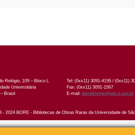
o Relógio, 109 – Bloco L
Tel: (0xx11) 3091-4195 / (0xx11) 
dade Universitária
Fax: (0xx11) 3091-1567
– Brasil
E-mail:
atendimento@abcd.usp.br
 - 2024 BORE - Bibliotecas de Obras Raras da Universidade de Sã