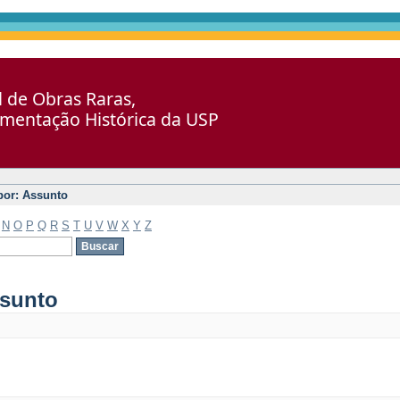
al de Obras Raras,
umentação Histórica da USP
 por: Assunto
N
O
P
Q
R
S
T
U
V
W
X
Y
Z
ssunto