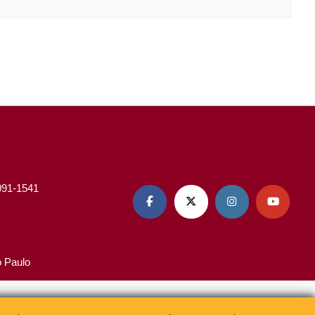
3091-1541




o Paulo