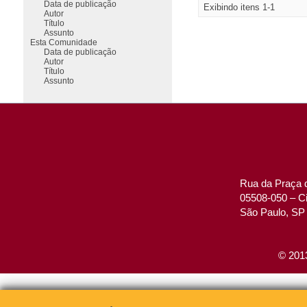
Data de publicação
Exibindo itens 1-1
Autor
Título
Assunto
Esta Comunidade
Data de publicação
Autor
Título
Assunto
Rua da Praça d
05508-050 – Ci
São Paulo, SP 
© 2013