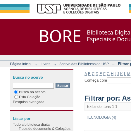
Filtrar por: Assunto
Repositório DSpace/Manakin + Corisco
BORE
Biblioteca Digit
Especiais e Doc
→
→
→
Filtrar
Página Inicial
Livros
Acervo das Bibliotecas da USP
A
B
C
D
E
F
G
H
I
J
K
L
M
Busca no acervo
Começa com
Busca no acervo
Filtrar por: A
Esta Coleção
Pesquisa avançada
Exibindo itens 1-1
TECNOLOGIA (4)
Listar por
Todo a biblioteca digital
Tipos de documento & Coleções