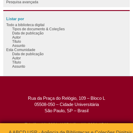
Pesquisa avançada
Listar por
Todo a biblioteca digital
Tipos de documento & Coleções
Data de publicação
Autor
Título
Assunto
Esta Comunidade
Data de publicação
Autor
Título
Assunto
Rua da Praça do Relógio, 109 – Bloco L
05508-050 – Cidade Universitária
São Paulo, SP – Brasil
Tel: (0xx11) 3091-4195 / (0xx11) 3091-1541
Fax: (0xx11) 3091-1567
A ABCD USP - Agência de Bibliotecas e Coleções Digitais