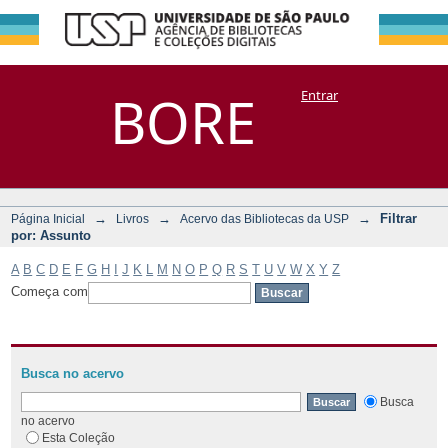
Filtrar por:
Repositório
BORE
Entrar
DSpace/Manakin + Corisco
Assunto
→
→
→
Filtrar
Página Inicial
Livros
Acervo das Bibliotecas da USP
por: Assunto
A
B
C
D
E
F
G
H
I
J
K
L
M
N
O
P
Q
R
S
T
U
V
W
X
Y
Z
Começa com
Busca no acervo
Busca
no acervo
Esta Coleção