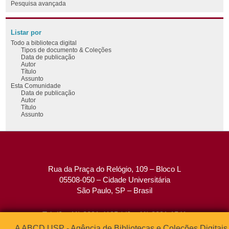
Pesquisa avançada
Listar por
Todo a biblioteca digital
Tipos de documento & Coleções
Data de publicação
Autor
Título
Assunto
Esta Comunidade
Data de publicação
Autor
Título
Assunto
Rua da Praça do Relógio, 109 – Bloco L
05508-050 – Cidade Universitária
São Paulo, SP – Brasil
Tel: (0xx11) 3091-4195 / (0xx11) 3091-1541
Fax: (0xx11) 3091-1567
A ABCD USP - Agência de Bibliotecas e Coleções Digitais