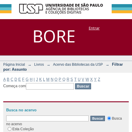
Filtrar por:
Repositório
BORE
Entrar
DSpace/Manakin + Corisco
Assunto
→
→
→
Filtrar
Página Inicial
Livros
Acervo das Bibliotecas da USP
por: Assunto
A
B
C
D
E
F
G
H
I
J
K
L
M
N
O
P
Q
R
S
T
U
V
W
X
Y
Z
Começa com
Busca no acervo
Busca
no acervo
Esta Coleção