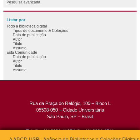
Pesquisa avançada
Listar por
Todo a biblioteca digital
Tipos de documento & Coleções
Data de publicação
Autor
Título
Assunto
Esta Comunidade
Data de publicação
Autor
Título
Assunto
Rua da Praça do Relógio, 109 – Bloco L
05508-050 – Cidade Universitária
São Paulo, SP – Brasil
Tel: (0xx11) 3091-4195 / (0xx11) 3091-1541
Fax: (0xx11) 3091-1567
A ABCD USP - Agência de Bibliotecas e Coleções Digitais