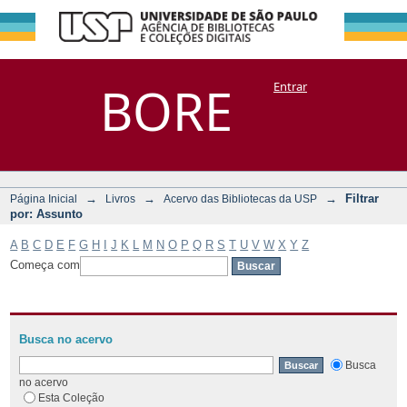
Filtrar por:
Repositório
BORE
Entrar
DSpace/Manakin + Corisco
Assunto
→
→
→
Filtrar
Página Inicial
Livros
Acervo das Bibliotecas da USP
por: Assunto
A
B
C
D
E
F
G
H
I
J
K
L
M
N
O
P
Q
R
S
T
U
V
W
X
Y
Z
Começa com
Busca no acervo
Busca
no acervo
Esta Coleção