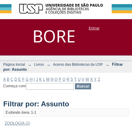
Filtrar por:
Repositório
BORE
Entrar
DSpace/Manakin + Corisco
Assunto
→
→
→
Filtrar
Página Inicial
Livros
Acervo das Bibliotecas da USP
por: Assunto
A
B
C
D
E
F
G
H
I
J
K
L
M
N
O
P
Q
R
S
T
U
V
W
X
Y
Z
Começa com
Filtrar por: Assunto
Exibindo itens 1-1
ZOOLOGIA (1)