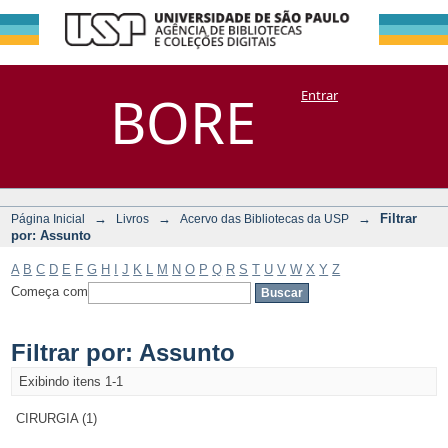
Filtrar por:
Repositório
BORE
Entrar
DSpace/Manakin + Corisco
Assunto
→
→
→
Filtrar
Página Inicial
Livros
Acervo das Bibliotecas da USP
por: Assunto
A
B
C
D
E
F
G
H
I
J
K
L
M
N
O
P
Q
R
S
T
U
V
W
X
Y
Z
Começa com
Filtrar por: Assunto
Exibindo itens 1-1
CIRURGIA (1)