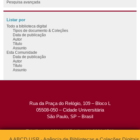
Pesquisa avançada
Listar por
Todo a biblioteca digital
Tipos de documento & Coleções
Data de publicação
Autor
Título
Assunto
Esta Comunidade
Data de publicação
Autor
Título
Assunto
Rua da Praça do Relógio, 109 – Bloco L
05508-050 – Cidade Universitária
São Paulo, SP – Brasil
Tel: (0xx11) 3091-4195 / (0xx11) 3091-1541
Fax: (0xx11) 3091-1567
A ABCD USP - Agência de Bibliotecas e Coleções Digitais