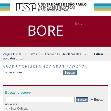
Filtrar por:
Repositório
BORE
Entrar
DSpace/Manakin + Corisco
Assunto
→
→
→
Filtrar
Página Inicial
Livros
Acervo das Bibliotecas da USP
por: Assunto
A
B
C
D
E
F
G
H
I
J
K
L
M
N
O
P
Q
R
S
T
U
V
W
X
Y
Z
Começa com
Busca no acervo
Busca
no acervo
Esta Coleção