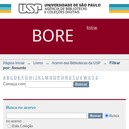
Filtrar por:
Repositório
BORE
Entrar
DSpace/Manakin + Corisco
Assunto
→
→
→
Filtrar
Página Inicial
Livros
Acervo das Bibliotecas da USP
por: Assunto
A
B
C
D
E
F
G
H
I
J
K
L
M
N
O
P
Q
R
S
T
U
V
W
X
Y
Z
Começa com
Busca no acervo
Busca
no acervo
Esta Coleção