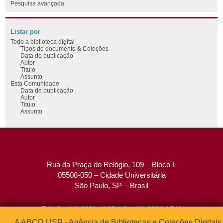
Pesquisa avançada
Listar por
Todo a biblioteca digital
Tipos de documento & Coleções
Data de publicação
Autor
Título
Assunto
Esta Comunidade
Data de publicação
Autor
Título
Assunto
Rua da Praça do Relógio, 109 – Bloco L
05508-050 – Cidade Universitária
São Paulo, SP – Brasil
Tel: (0xx11) 3091-4195 / (0xx11) 3091-1541
Fax: (0xx11) 3091-1567
A ABCD USP - Agência de Bibliotecas e Coleções Digitais