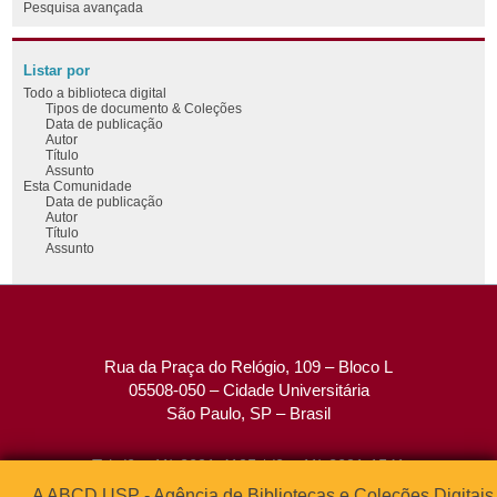
Pesquisa avançada
Listar por
Todo a biblioteca digital
Tipos de documento & Coleções
Data de publicação
Autor
Título
Assunto
Esta Comunidade
Data de publicação
Autor
Título
Assunto
Rua da Praça do Relógio, 109 – Bloco L
05508-050 – Cidade Universitária
São Paulo, SP – Brasil
Tel: (0xx11) 3091-4195 / (0xx11) 3091-1541
Fax: (0xx11) 3091-1567
A ABCD USP - Agência de Bibliotecas e Coleções Digitais