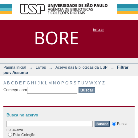
Filtrar por:
Repositório
BORE
Entrar
DSpace/Manakin + Corisco
Assunto
→
→
→
Filtrar
Página Inicial
Livros
Acervo das Bibliotecas da USP
por: Assunto
A
B
C
D
E
F
G
H
I
J
K
L
M
N
O
P
Q
R
S
T
U
V
W
X
Y
Z
Começa com
Busca no acervo
Busca
no acervo
Esta Coleção