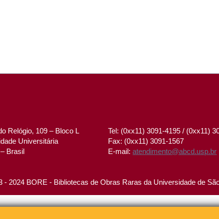
o Relógio, 109 – Bloco L
Tel: (0xx11) 3091-4195 / (0xx11) 
dade Universitária
Fax: (0xx11) 3091-1567
– Brasil
E-mail:
atendimento@abcd.usp.br
 - 2024 BORE - Bibliotecas de Obras Raras da Universidade de Sã