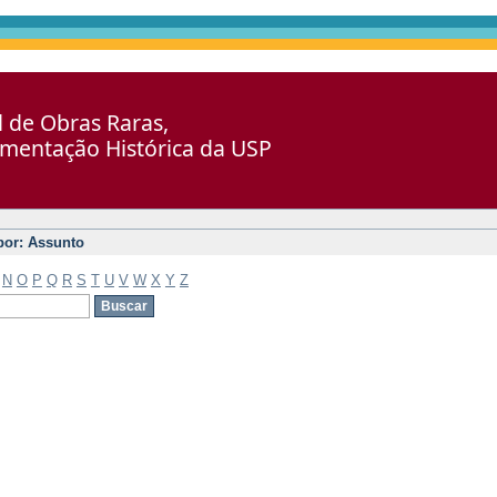
al de Obras Raras,
umentação Histórica da USP
 por: Assunto
N
O
P
Q
R
S
T
U
V
W
X
Y
Z