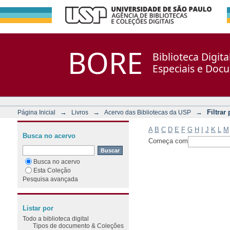
Filtrar por: Assunto
Repositório DSpace/Manakin + Corisco
BORE
Biblioteca Digit
Especiais e Doc
→
→
→
Filtrar
Página Inicial
Livros
Acervo das Bibliotecas da USP
A
B
C
D
E
F
G
H
I
J
K
L
M
Busca no acervo
Começa com
Busca no acervo
Esta Coleção
Pesquisa avançada
Listar por
Todo a biblioteca digital
Tipos de documento & Coleções