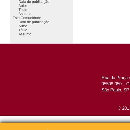
Data de publicação
Autor
Título
Assunto
Esta Comunidade
Data de publicação
Autor
Título
Assunto
Rua da Praça d
05508-050 – Ci
São Paulo, SP 
© 2013