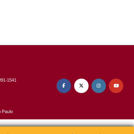
3091-1541




o Paulo