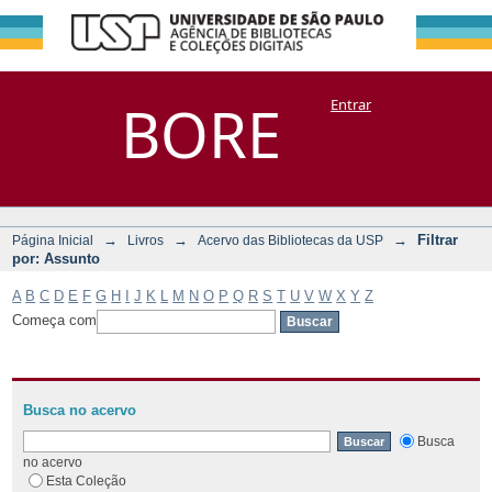
Filtrar por:
Repositório
BORE
Entrar
DSpace/Manakin + Corisco
Assunto
→
→
→
Filtrar
Página Inicial
Livros
Acervo das Bibliotecas da USP
por: Assunto
A
B
C
D
E
F
G
H
I
J
K
L
M
N
O
P
Q
R
S
T
U
V
W
X
Y
Z
Começa com
Busca no acervo
Busca
no acervo
Esta Coleção