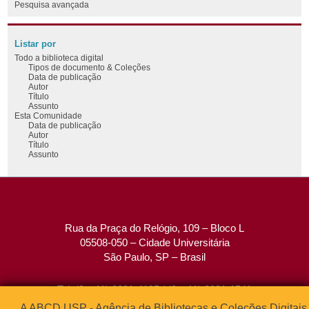
Pesquisa avançada
Listar por
Todo a biblioteca digital
Tipos de documento & Coleções
Data de publicação
Autor
Título
Assunto
Esta Comunidade
Data de publicação
Autor
Título
Assunto
Rua da Praça do Relógio, 109 – Bloco L
05508-050 – Cidade Universitária
São Paulo, SP – Brasil
Tel: (0xx11) 3091-4195 / (0xx11) 3091-1541
Fax: (0xx11) 3091-1567
A ABCD USP - Agência de Bibliotecas e Coleções Digitais