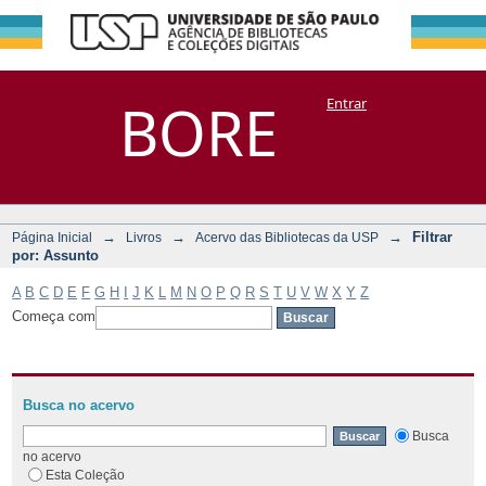
Filtrar por:
Repositório
BORE
Entrar
DSpace/Manakin + Corisco
Assunto
→
→
→
Filtrar
Página Inicial
Livros
Acervo das Bibliotecas da USP
por: Assunto
A
B
C
D
E
F
G
H
I
J
K
L
M
N
O
P
Q
R
S
T
U
V
W
X
Y
Z
Começa com
Busca no acervo
Busca
no acervo
Esta Coleção