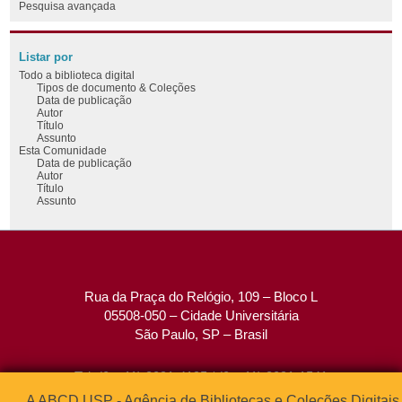
Pesquisa avançada
Listar por
Todo a biblioteca digital
Tipos de documento & Coleções
Data de publicação
Autor
Título
Assunto
Esta Comunidade
Data de publicação
Autor
Título
Assunto
Rua da Praça do Relógio, 109 – Bloco L
05508-050 – Cidade Universitária
São Paulo, SP – Brasil
Tel: (0xx11) 3091-4195 / (0xx11) 3091-1541
Fax: (0xx11) 3091-1567
A ABCD USP - Agência de Bibliotecas e Coleções Digitais