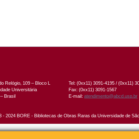
o Relógio, 109 – Bloco L
Tel: (0xx11) 3091-4195 / (0xx11) 
dade Universitária
Fax: (0xx11) 3091-1567
– Brasil
E-mail:
atendimento@abcd.usp.br
 - 2024 BORE - Bibliotecas de Obras Raras da Universidade de Sã