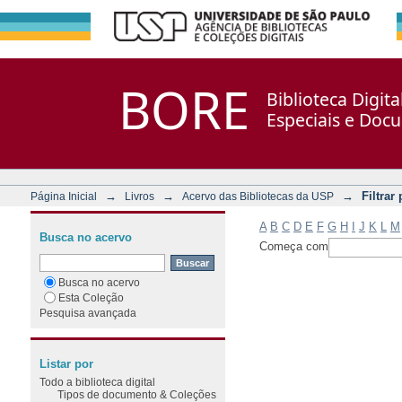
Filtrar por: Assunto
Repositório DSpace/Manakin + Corisco
BORE
Biblioteca Digit
Especiais e Doc
→
→
→
Filtrar
Página Inicial
Livros
Acervo das Bibliotecas da USP
A
B
C
D
E
F
G
H
I
J
K
L
M
Busca no acervo
Começa com
Busca no acervo
Esta Coleção
Pesquisa avançada
Listar por
Todo a biblioteca digital
Tipos de documento & Coleções