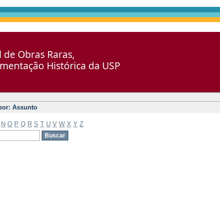
al de Obras Raras,
umentação Histórica da USP
 por: Assunto
N
O
P
Q
R
S
T
U
V
W
X
Y
Z