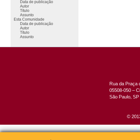
Data de publicação
Autor
Título
Assunto
Esta Comunidade
Data de publicação
Autor
Título
Assunto
Rua da Praça d
05508-050 – Ci
São Paulo, SP 
© 2013