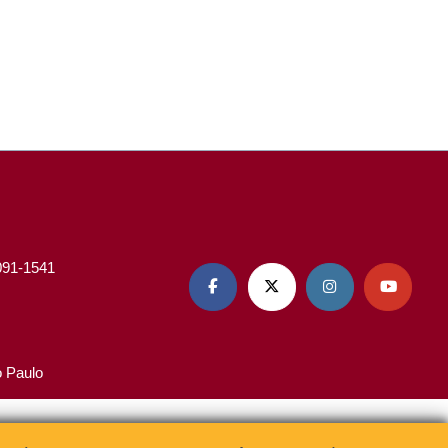
3091-1541




o Paulo