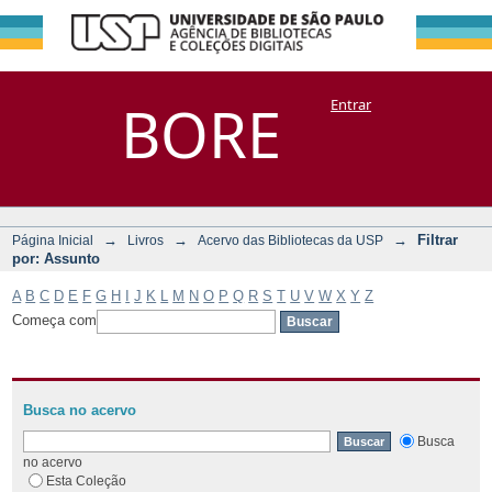
Filtrar por:
Repositório
BORE
Entrar
DSpace/Manakin + Corisco
Assunto
→
→
→
Filtrar
Página Inicial
Livros
Acervo das Bibliotecas da USP
por: Assunto
A
B
C
D
E
F
G
H
I
J
K
L
M
N
O
P
Q
R
S
T
U
V
W
X
Y
Z
Começa com
Busca no acervo
Busca
no acervo
Esta Coleção