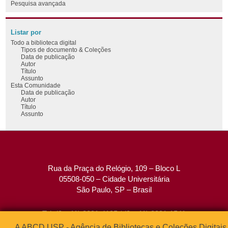
Pesquisa avançada
Listar por
Todo a biblioteca digital
Tipos de documento & Coleções
Data de publicação
Autor
Título
Assunto
Esta Comunidade
Data de publicação
Autor
Título
Assunto
Rua da Praça do Relógio, 109 – Bloco L
05508-050 – Cidade Universitária
São Paulo, SP – Brasil
Tel: (0xx11) 3091-4195 / (0xx11) 3091-1541
Fax: (0xx11) 3091-1567
A ABCD USP - Agência de Bibliotecas e Coleções Digitais