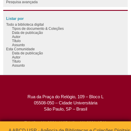
Pesquisa avançada
Listar por
Todo a biblioteca digital
Tipos de documento & Coleções
Data de publicação
Autor
Título
Assunto
Esta Comunidade
Data de publicação
Autor
Título
Assunto
Rua da Praça do Relógio, 109 – Bloco L
05508-050 – Cidade Universitária
São Paulo, SP – Brasil
Tel: (0xx11) 3091-4195 / (0xx11) 3091-1541
Fax: (0xx11) 3091-1567
A ABCD USP - Agência de Bibliotecas e Coleções Digitais