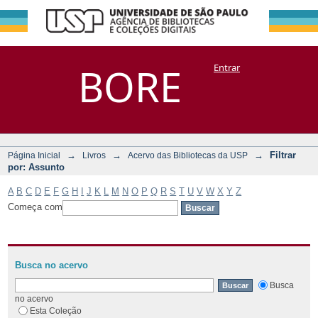
Filtrar por:
Repositório
BORE
Entrar
DSpace/Manakin + Corisco
Assunto
→
→
→
Filtrar
Página Inicial
Livros
Acervo das Bibliotecas da USP
por: Assunto
A
B
C
D
E
F
G
H
I
J
K
L
M
N
O
P
Q
R
S
T
U
V
W
X
Y
Z
Começa com
Busca no acervo
Busca
no acervo
Esta Coleção