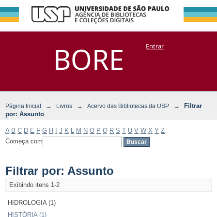
Filtrar por:
Repositório
BORE
Entrar
DSpace/Manakin + Corisco
Assunto
→
→
→
Filtrar
Página Inicial
Livros
Acervo das Bibliotecas da USP
por: Assunto
A
B
C
D
E
F
G
H
I
J
K
L
M
N
O
P
Q
R
S
T
U
V
W
X
Y
Z
Começa com
Filtrar por: Assunto
Exibindo itens 1-2
HIDROLOGIA (1)
HISTÓRIA (1)