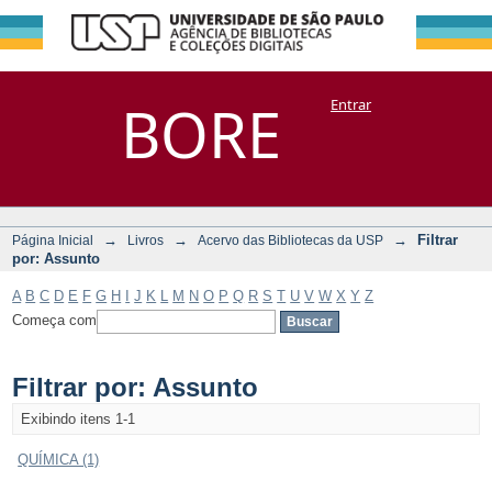
Filtrar por:
Repositório
BORE
Entrar
DSpace/Manakin + Corisco
Assunto
→
→
→
Filtrar
Página Inicial
Livros
Acervo das Bibliotecas da USP
por: Assunto
A
B
C
D
E
F
G
H
I
J
K
L
M
N
O
P
Q
R
S
T
U
V
W
X
Y
Z
Começa com
Filtrar por: Assunto
Exibindo itens 1-1
QUÍMICA (1)