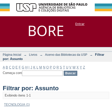
Filtrar por:
Repositório
BORE
Entrar
DSpace/Manakin + Corisco
Assunto
→
→
→
Filtrar
Página Inicial
Livros
Acervo das Bibliotecas da USP
por: Assunto
A
B
C
D
E
F
G
H
I
J
K
L
M
N
O
P
Q
R
S
T
U
V
W
X
Y
Z
Começa com
Filtrar por: Assunto
Exibindo itens 1-1
TECNOLOGIA (1)