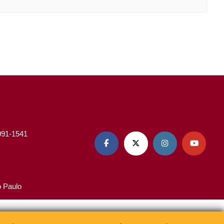
3091-1541




o Paulo