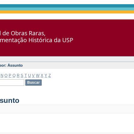
al de Obras Raras,
umentação Histórica da USP
 por: Assunto
N
O
P
Q
R
S
T
U
V
W
X
Y
Z
ssunto