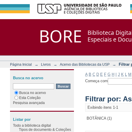
Filtrar por: Assunto
Repositório DSpace/Manakin + Corisco
BORE
Biblioteca Digit
Especiais e Doc
→
→
→
Filtrar
Página Inicial
Livros
Acervo das Bibliotecas da USP
A
B
C
D
E
F
G
H
I
J
K
L
M
Busca no acervo
Começa com
Busca no acervo
Filtrar por: A
Esta Coleção
Pesquisa avançada
Exibindo itens 1-1
BOTÂNICA (1)
Listar por
Todo a biblioteca digital
Tipos de documento & Coleções