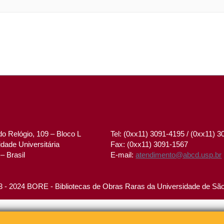
o Relógio, 109 – Bloco L
Tel: (0xx11) 3091-4195 / (0xx11) 
dade Universitária
Fax: (0xx11) 3091-1567
– Brasil
E-mail:
atendimento@abcd.usp.br
 - 2024 BORE - Bibliotecas de Obras Raras da Universidade de Sã