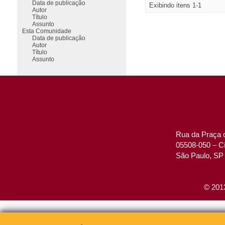
Data de publicação
Exibindo itens 1-1
Autor
Título
Assunto
Esta Comunidade
Data de publicação
Autor
Título
Assunto
Rua da Praça d
05508-050 – Ci
São Paulo, SP 
© 2013