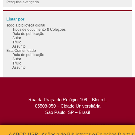
Pesquisa avançada
Listar por
Todo a biblioteca digital
Tipos de documento & Coleções
Data de publicação
Autor
Título
Assunto
Esta Comunidade
Data de publicação
Autor
Título
Assunto
Rua da Praça do Relógio, 109 – Bloco L
05508-050 – Cidade Universitária
São Paulo, SP – Brasil
Tel: (0xx11) 3091-4195 / (0xx11) 3091-1541
Fax: (0xx11) 3091-1567
A ABCD USP - Agência de Bibliotecas e Coleções Digitais