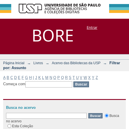
Filtrar por:
Repositório
BORE
Entrar
DSpace/Manakin + Corisco
Assunto
→
→
→
Filtrar
Página Inicial
Livros
Acervo das Bibliotecas da USP
por: Assunto
A
B
C
D
E
F
G
H
I
J
K
L
M
N
O
P
Q
R
S
T
U
V
W
X
Y
Z
Começa com
Busca no acervo
Busca
no acervo
Esta Coleção