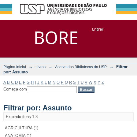
Filtrar por:
Repositório
BORE
Entrar
DSpace/Manakin + Corisco
Assunto
→
→
→
Filtrar
Página Inicial
Livros
Acervo das Bibliotecas da USP
por: Assunto
A
B
C
D
E
F
G
H
I
J
K
L
M
N
O
P
Q
R
S
T
U
V
W
X
Y
Z
Começa com
Filtrar por: Assunto
Exibindo itens 1-3
AGRICULTURA (1)
ANATOMIA (1)