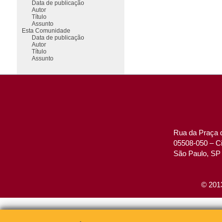
Data de publicação
Autor
Título
Assunto
Esta Comunidade
Data de publicação
Autor
Título
Assunto
Rua da Praça d
05508-050 – Ci
São Paulo, SP 
© 2013