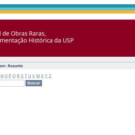
al de Obras Raras,
umentação Histórica da USP
 por: Assunto
N
O
P
Q
R
S
T
U
V
W
X
Y
Z