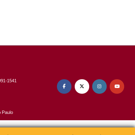
3091-1541




o Paulo