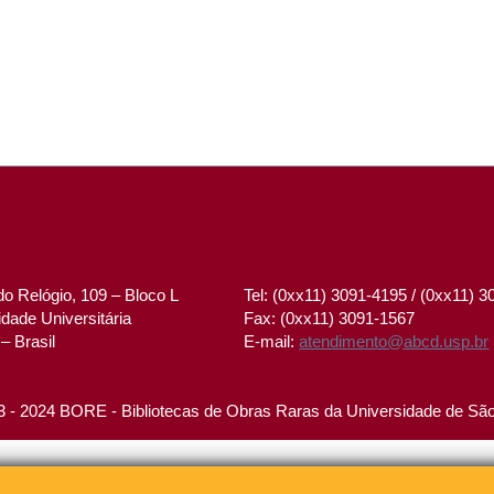
o Relógio, 109 – Bloco L
Tel: (0xx11) 3091-4195 / (0xx11) 
dade Universitária
Fax: (0xx11) 3091-1567
– Brasil
E-mail:
atendimento@abcd.usp.br
 - 2024 BORE - Bibliotecas de Obras Raras da Universidade de Sã