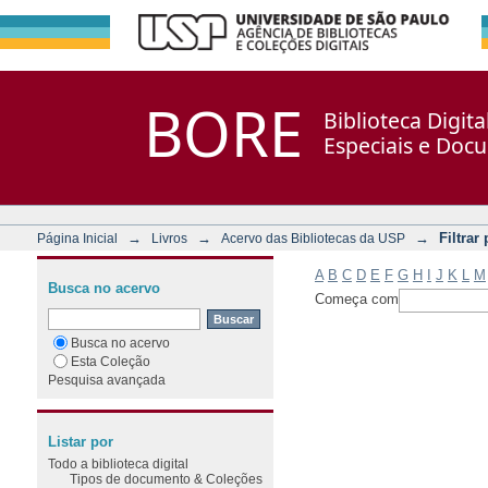
Filtrar por: Assunto
Repositório DSpace/Manakin + Corisco
BORE
Biblioteca Digit
Especiais e Doc
→
→
→
Filtrar
Página Inicial
Livros
Acervo das Bibliotecas da USP
A
B
C
D
E
F
G
H
I
J
K
L
M
Busca no acervo
Começa com
Busca no acervo
Esta Coleção
Pesquisa avançada
Listar por
Todo a biblioteca digital
Tipos de documento & Coleções