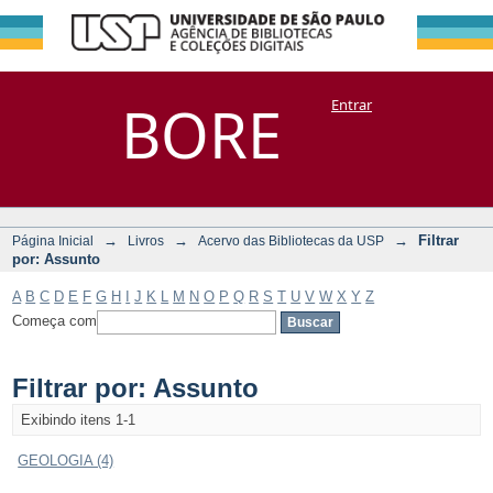
Filtrar por:
Repositório
BORE
Entrar
DSpace/Manakin + Corisco
Assunto
→
→
→
Filtrar
Página Inicial
Livros
Acervo das Bibliotecas da USP
por: Assunto
A
B
C
D
E
F
G
H
I
J
K
L
M
N
O
P
Q
R
S
T
U
V
W
X
Y
Z
Começa com
Filtrar por: Assunto
Exibindo itens 1-1
GEOLOGIA (4)