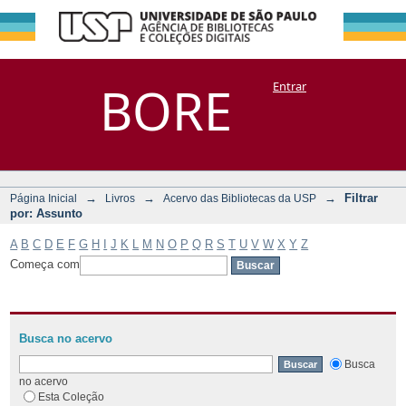
Filtrar por:
Repositório
BORE
Entrar
DSpace/Manakin + Corisco
Assunto
→
→
→
Filtrar
Página Inicial
Livros
Acervo das Bibliotecas da USP
por: Assunto
A
B
C
D
E
F
G
H
I
J
K
L
M
N
O
P
Q
R
S
T
U
V
W
X
Y
Z
Começa com
Busca no acervo
Busca
no acervo
Esta Coleção