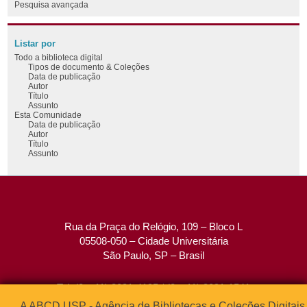
Pesquisa avançada
Listar por
Todo a biblioteca digital
Tipos de documento & Coleções
Data de publicação
Autor
Título
Assunto
Esta Comunidade
Data de publicação
Autor
Título
Assunto
Rua da Praça do Relógio, 109 – Bloco L
05508-050 – Cidade Universitária
São Paulo, SP – Brasil
Tel: (0xx11) 3091-4195 / (0xx11) 3091-1541
Fax: (0xx11) 3091-1567
A ABCD USP - Agência de Bibliotecas e Coleções Digitais