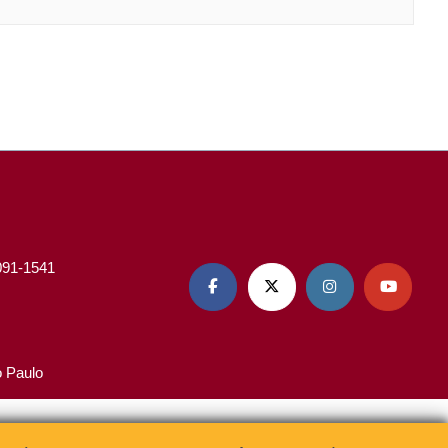
3091-1541




o Paulo