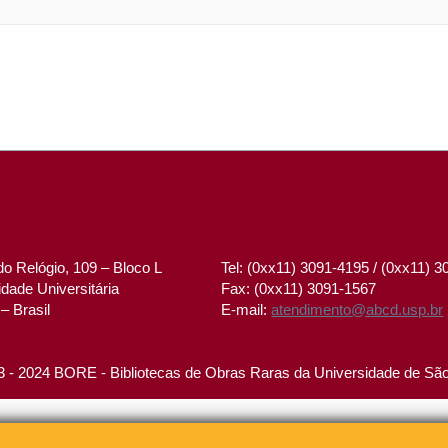
o Relógio, 109 – Bloco L
Tel: (0xx11) 3091-4195 / (0xx11) 
dade Universitária
Fax: (0xx11) 3091-1567
– Brasil
E-mail:
atendimento@abcd.usp.br
 - 2024 BORE - Bibliotecas de Obras Raras da Universidade de Sã