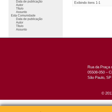
Data de publicação
Exibindo itens 1-1
Autor
Título
Assunto
Esta Comunidade
Data de publicação
Autor
Título
Assunto
Rua da Praça d
05508-050 – Ci
São Paulo, SP 
© 2013