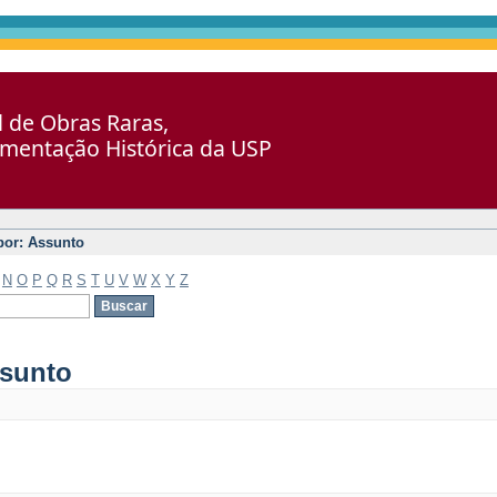
al de Obras Raras,
umentação Histórica da USP
 por: Assunto
N
O
P
Q
R
S
T
U
V
W
X
Y
Z
ssunto