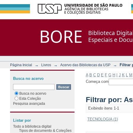
Filtrar por: Assunto
Repositório DSpace/Manakin + Corisco
BORE
Biblioteca Digit
Especiais e Doc
→
→
→
Filtrar
Página Inicial
Livros
Acervo das Bibliotecas da USP
A
B
C
D
E
F
G
H
I
J
K
L
M
Busca no acervo
Começa com
Busca no acervo
Filtrar por: A
Esta Coleção
Pesquisa avançada
Exibindo itens 1-1
TECNOLOGIA (1)
Listar por
Todo a biblioteca digital
Tipos de documento & Coleções