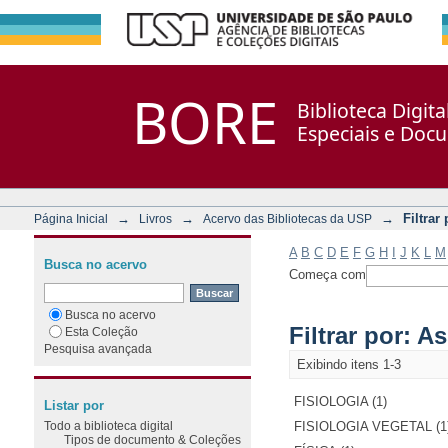
Filtrar por: Assunto
Repositório DSpace/Manakin + Corisco
BORE
Biblioteca Digit
Especiais e Doc
→
→
→
Filtrar
Página Inicial
Livros
Acervo das Bibliotecas da USP
A
B
C
D
E
F
G
H
I
J
K
L
M
Busca no acervo
Começa com
Busca no acervo
Filtrar por: A
Esta Coleção
Pesquisa avançada
Exibindo itens 1-3
FISIOLOGIA (1)
Listar por
Todo a biblioteca digital
FISIOLOGIA VEGETAL (1
Tipos de documento & Coleções