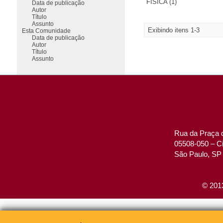
FÍSICA (1)
Data de publicação
Autor
Título
Assunto
Exibindo itens 1-3
Esta Comunidade
Data de publicação
Autor
Título
Assunto
Rua da Praça d
05508-050 – Ci
São Paulo, SP 
© 2013