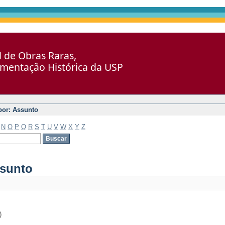
al de Obras Raras,
umentação Histórica da USP
 por: Assunto
N
O
P
Q
R
S
T
U
V
W
X
Y
Z
ssunto
)