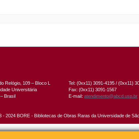
o Relógio, 109 – Bloco L
Tel: (0xx11) 3091-4195 / (0xx11) 
dade Universitária
Fax: (0xx11) 3091-1567
– Brasil
E-mail:
atendimento@abcd.usp.br
 - 2024 BORE - Bibliotecas de Obras Raras da Universidade de Sã