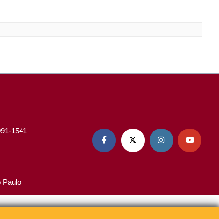
3091-1541




o Paulo