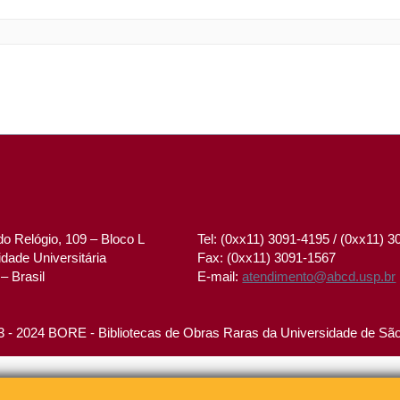
o Relógio, 109 – Bloco L
Tel: (0xx11) 3091-4195 / (0xx11) 
dade Universitária
Fax: (0xx11) 3091-1567
– Brasil
E-mail:
atendimento@abcd.usp.br
 - 2024 BORE - Bibliotecas de Obras Raras da Universidade de Sã