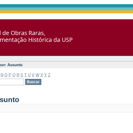
al de Obras Raras,
umentação Histórica da USP
 por: Assunto
N
O
P
Q
R
S
T
U
V
W
X
Y
Z
ssunto