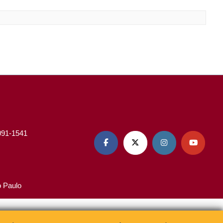
3091-1541




o Paulo