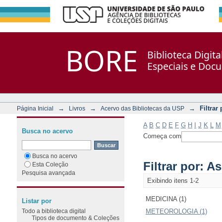
Filtrar por: Assunto
Repositório DSpace/Manakin + Corisco
BORE
Biblioteca Digit
Especiais e Doc
→
→
→
Filtrar
Página Inicial
Livros
Acervo das Bibliotecas da USP
A
B
C
D
E
F
G
H
I
J
K
L
M
Busca no acervo
Começa com
Busca no acervo
Filtrar por: A
Esta Coleção
Pesquisa avançada
Exibindo itens 1-2
MEDICINA (1)
Listar por
Todo a biblioteca digital
METEOROLOGIA (1)
Tipos de documento & Coleções