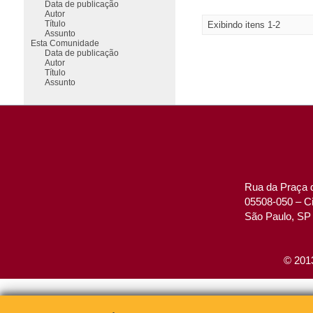
Data de publicação
Autor
Título
Exibindo itens 1-2
Assunto
Esta Comunidade
Data de publicação
Autor
Título
Assunto
Rua da Praça d
05508-050 – Ci
São Paulo, SP 
© 2013