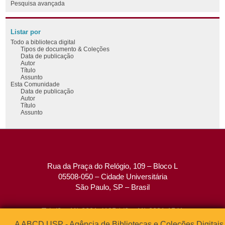
Pesquisa avançada
Listar por
Todo a biblioteca digital
Tipos de documento & Coleções
Data de publicação
Autor
Título
Assunto
Esta Comunidade
Data de publicação
Autor
Título
Assunto
Rua da Praça do Relógio, 109 – Bloco L
05508-050 – Cidade Universitária
São Paulo, SP – Brasil
Tel: (0xx11) 3091-4195 / (0xx11) 3091-1541
Fax: (0xx11) 3091-1567
A ABCD USP - Agência de Bibliotecas e Coleções Digitais