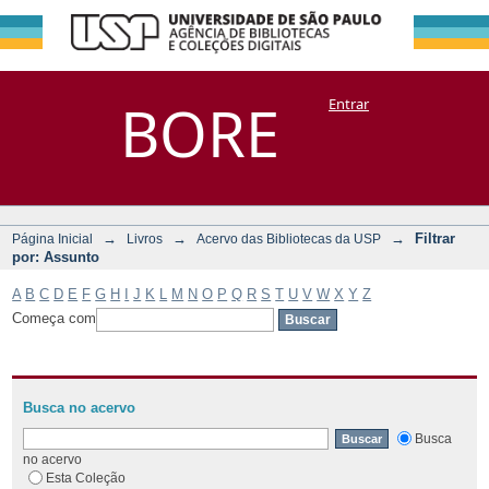
Filtrar por:
Repositório
BORE
Entrar
DSpace/Manakin + Corisco
Assunto
→
→
→
Filtrar
Página Inicial
Livros
Acervo das Bibliotecas da USP
por: Assunto
A
B
C
D
E
F
G
H
I
J
K
L
M
N
O
P
Q
R
S
T
U
V
W
X
Y
Z
Começa com
Busca no acervo
Busca
no acervo
Esta Coleção