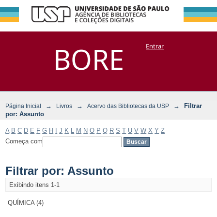
Filtrar por:
Repositório
BORE
Entrar
DSpace/Manakin + Corisco
Assunto
→
→
→
Filtrar
Página Inicial
Livros
Acervo das Bibliotecas da USP
por: Assunto
A
B
C
D
E
F
G
H
I
J
K
L
M
N
O
P
Q
R
S
T
U
V
W
X
Y
Z
Começa com
Filtrar por: Assunto
Exibindo itens 1-1
QUÍMICA (4)