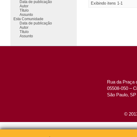
Data de publicação
Exibindo itens 1-1
Autor
Título
Assunto
Esta Comunidade
Data de publicação
Autor
Título
Assunto
Rua da Praça d
05508-050 – Ci
São Paulo, SP 
© 2013