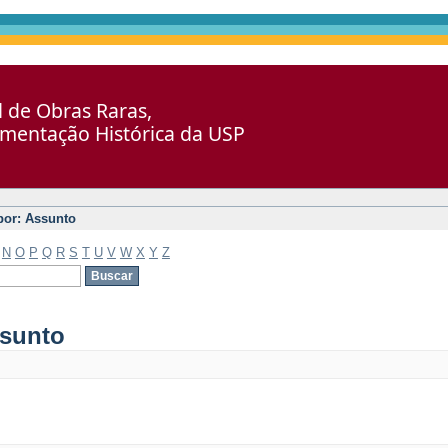
al de Obras Raras,
umentação Histórica da USP
 por: Assunto
N
O
P
Q
R
S
T
U
V
W
X
Y
Z
ssunto