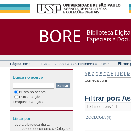
Filtrar por: Assunto
Repositório DSpace/Manakin + Corisco
BORE
Biblioteca Digit
Especiais e Doc
→
→
→
Filtrar
Página Inicial
Livros
Acervo das Bibliotecas da USP
A
B
C
D
E
F
G
H
I
J
K
L
M
Busca no acervo
Começa com
Busca no acervo
Filtrar por: A
Esta Coleção
Pesquisa avançada
Exibindo itens 1-1
ZOOLOGIA (4)
Listar por
Todo a biblioteca digital
Tipos de documento & Coleções