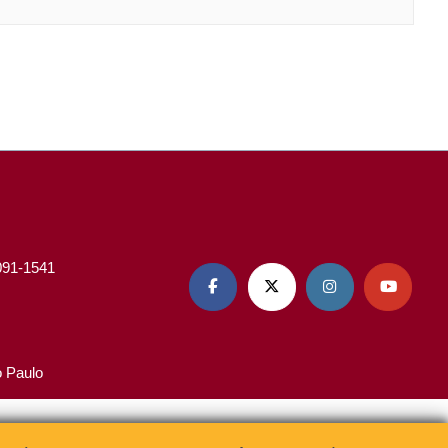
3091-1541




o Paulo