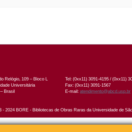
o Relógio, 109 – Bloco L
Tel: (0xx11) 3091-4195 / (0xx11) 
dade Universitária
Fax: (0xx11) 3091-1567
– Brasil
E-mail:
atendimento@abcd.usp.br
 - 2024 BORE - Bibliotecas de Obras Raras da Universidade de Sã