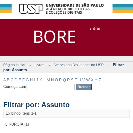
Filtrar por:
Repositório
BORE
Entrar
DSpace/Manakin + Corisco
Assunto
→
→
→
Filtrar
Página Inicial
Livros
Acervo das Bibliotecas da USP
por: Assunto
A
B
C
D
E
F
G
H
I
J
K
L
M
N
O
P
Q
R
S
T
U
V
W
X
Y
Z
Começa com
Filtrar por: Assunto
Exibindo itens 1-1
CIRURGIA (1)