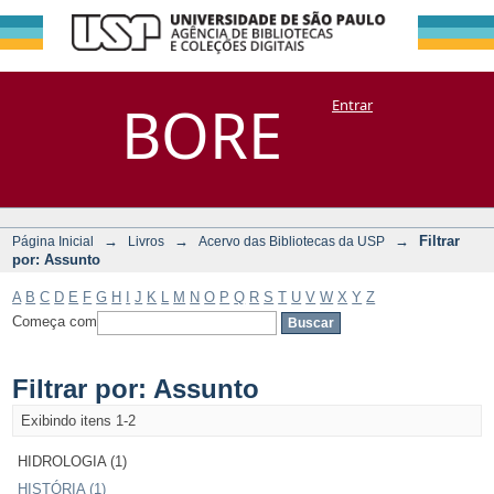
Filtrar por:
Repositório
BORE
Entrar
DSpace/Manakin + Corisco
Assunto
→
→
→
Filtrar
Página Inicial
Livros
Acervo das Bibliotecas da USP
por: Assunto
A
B
C
D
E
F
G
H
I
J
K
L
M
N
O
P
Q
R
S
T
U
V
W
X
Y
Z
Começa com
Filtrar por: Assunto
Exibindo itens 1-2
HIDROLOGIA (1)
HISTÓRIA (1)