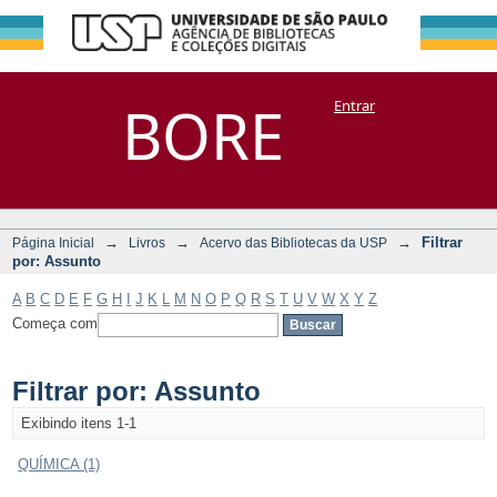
Filtrar por:
Repositório
BORE
Entrar
DSpace/Manakin + Corisco
Assunto
→
→
→
Filtrar
Página Inicial
Livros
Acervo das Bibliotecas da USP
por: Assunto
A
B
C
D
E
F
G
H
I
J
K
L
M
N
O
P
Q
R
S
T
U
V
W
X
Y
Z
Começa com
Filtrar por: Assunto
Exibindo itens 1-1
QUÍMICA (1)