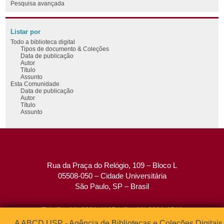
Pesquisa avançada
Listar por
Todo a biblioteca digital
Tipos de documento & Coleções
Data de publicação
Autor
Título
Assunto
Esta Comunidade
Data de publicação
Autor
Título
Assunto
Rua da Praça do Relógio, 109 – Bloco L
05508-050 – Cidade Universitária
São Paulo, SP – Brasil
Tel: (0xx11) 3091-4195 / (0xx11) 3091-1541
Fax: (0xx11) 3091-1567
A ABCD USP - Agência de Bibliotecas e Coleções Digitais