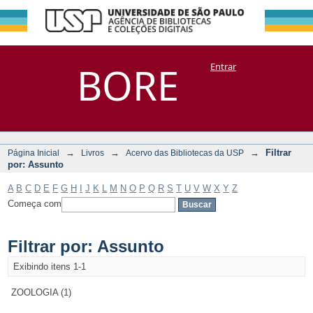
Filtrar por:
Repositório
BORE
Entrar
DSpace/Manakin + Corisco
Assunto
→
→
→
Filtrar
Página Inicial
Livros
Acervo das Bibliotecas da USP
por: Assunto
A
B
C
D
E
F
G
H
I
J
K
L
M
N
O
P
Q
R
S
T
U
V
W
X
Y
Z
Começa com
Filtrar por: Assunto
Exibindo itens 1-1
ZOOLOGIA (1)