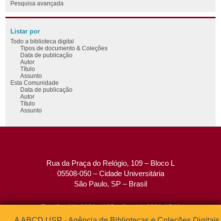
Pesquisa avançada
Listar por
Todo a biblioteca digital
Tipos de documento & Coleções
Data de publicação
Autor
Título
Assunto
Esta Comunidade
Data de publicação
Autor
Título
Assunto
Rua da Praça do Relógio, 109 – Bloco L
05508-050 – Cidade Universitária
São Paulo, SP – Brasil
Tel: (0xx11) 3091-4195 / (0xx11) 3091-1541
Fax: (0xx11) 3091-1567
A ABCD USP - Agência de Bibliotecas e Coleções Digitais