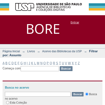
Filtrar por:
Repositório
BORE
Entrar
DSpace/Manakin + Corisco
Assunto
→
→
→
Filtrar
Página Inicial
Livros
Acervo das Bibliotecas da USP
por: Assunto
A
B
C
D
E
F
G
H
I
J
K
L
M
N
O
P
Q
R
S
T
U
V
W
X
Y
Z
Começa com
Busca no acervo
Busca
no acervo
Esta Coleção