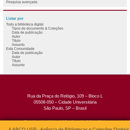
Pesquisa avançada
Listar por
Todo a biblioteca digital
Tipos de documento & Coleções
Data de publicação
Autor
Título
Assunto
Esta Comunidade
Data de publicação
Autor
Título
Assunto
Rua da Praça do Relógio, 109 – Bloco L
05508-050 – Cidade Universitária
São Paulo, SP – Brasil
Tel: (0xx11) 3091-4195 / (0xx11) 3091-1541
Fax: (0xx11) 3091-1567
A ABCD USP - Agência de Bibliotecas e Coleções Digitais