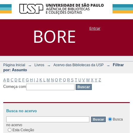
Filtrar por:
Repositório
BORE
Entrar
DSpace/Manakin + Corisco
Assunto
→
→
→
Filtrar
Página Inicial
Livros
Acervo das Bibliotecas da USP
por: Assunto
A
B
C
D
E
F
G
H
I
J
K
L
M
N
O
P
Q
R
S
T
U
V
W
X
Y
Z
Começa com
Busca no acervo
Busca
no acervo
Esta Coleção