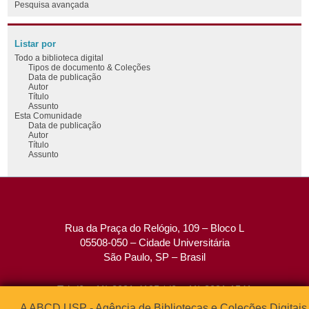
Pesquisa avançada
Listar por
Todo a biblioteca digital
Tipos de documento & Coleções
Data de publicação
Autor
Título
Assunto
Esta Comunidade
Data de publicação
Autor
Título
Assunto
Rua da Praça do Relógio, 109 – Bloco L
05508-050 – Cidade Universitária
São Paulo, SP – Brasil
Tel: (0xx11) 3091-4195 / (0xx11) 3091-1541
Fax: (0xx11) 3091-1567
A ABCD USP - Agência de Bibliotecas e Coleções Digitais