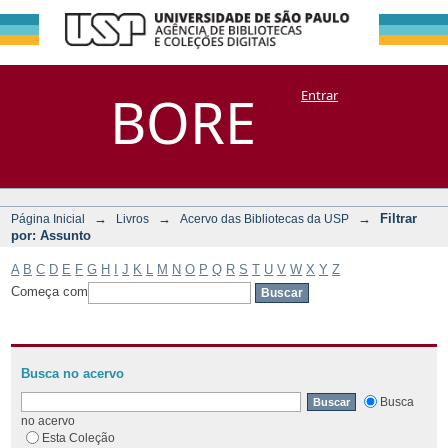
Filtrar por:
Repositório
BORE
Entrar
DSpace/Manakin + Corisco
Assunto
→
→
→
Filtrar
Página Inicial
Livros
Acervo das Bibliotecas da USP
por: Assunto
A
B
C
D
E
F
G
H
I
J
K
L
M
N
O
P
Q
R
S
T
U
V
W
X
Y
Z
Começa com
Busca no acervo
Busca
no acervo
Esta Coleção