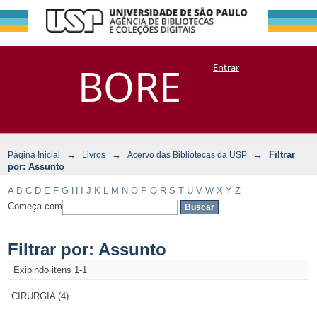
Filtrar por:
Repositório
BORE
Entrar
DSpace/Manakin + Corisco
Assunto
→
→
→
Filtrar
Página Inicial
Livros
Acervo das Bibliotecas da USP
por: Assunto
A
B
C
D
E
F
G
H
I
J
K
L
M
N
O
P
Q
R
S
T
U
V
W
X
Y
Z
Começa com
Filtrar por: Assunto
Exibindo itens 1-1
CIRURGIA (4)